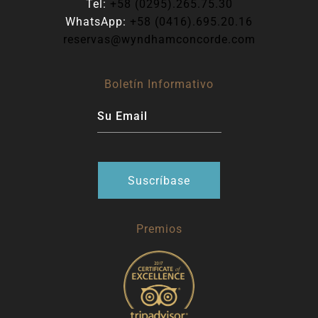
Tel:
+58 (0295).265.75.30
WhatsApp:
+58 (0416).695.20.16
reservas@wyndhamconcorde.com
Boletín Informativo
Premios