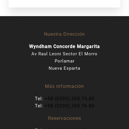
Nuestra Dirección
Wyndham Concorde Margarita
Av Raul Leoni Sector El Morro
Porlamar
Nueva Esparta
Más información
Tel:
+58 (0295).265.75.00
Tel:
+58 (0295).265.76.00
Reservaciones