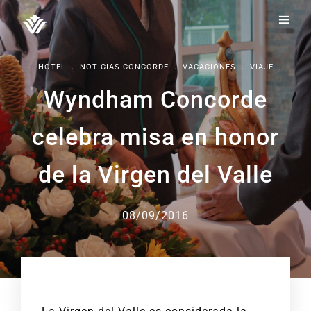
.
.
.
HOTEL
NOTICIAS CONCORDE
VACACIONES
VIAJE
Wyndham Concorde
celebra misa en honor
de la Virgen del Valle
08/09/2016