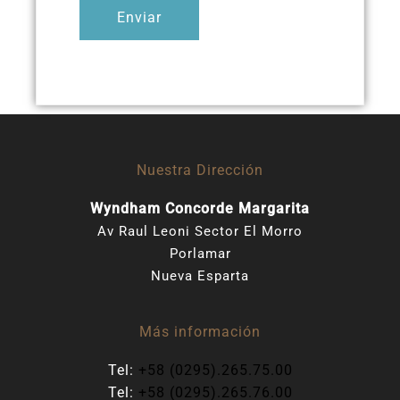
Enviar
Nuestra Dirección
Wyndham Concorde Margarita
Av Raul Leoni Sector El Morro
Porlamar
Nueva Esparta
Más información
Tel:
+58 (0295).265.75.00
Tel:
+58 (0295).265.76.00