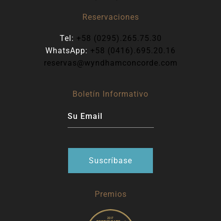
Reservaciones
Tel:
+58 (0295).265.75.30
WhatsApp:
+58 (0416).695.20.16
reservas@wyndhamconcorde.com
Boletín Informativo
Premios