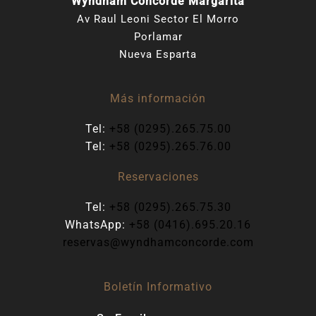
Wyndham Concorde Margarita
Av Raul Leoni Sector El Morro
Porlamar
Nueva Esparta
Más información
Tel:
+58 (0295).265.75.00
Tel:
+58 (0295).265.76.00
Reservaciones
Tel:
+58 (0295).265.75.30
WhatsApp:
+58 (0416).695.20.16
reservas@wyndhamconcorde.com
Boletín Informativo