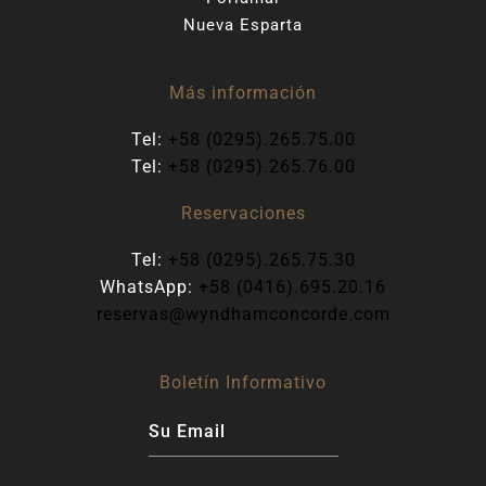
Nueva Esparta
Más información
Tel:
+58 (0295).265.75.00
Tel:
+58 (0295).265.76.00
Reservaciones
Tel:
+58 (0295).265.75.30
WhatsApp:
+58 (0416).695.20.16
reservas@wyndhamconcorde.com
Boletín Informativo