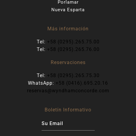
Porlamar
Nueva Esparta
Más información
Tel:
+58 (0295).265.75.00
Tel:
+58 (0295).265.76.00
Reservaciones
Tel:
+58 (0295).265.75.30
WhatsApp:
+58 (0416).695.20.16
reservas@wyndhamconcorde.com
Boletín Informativo