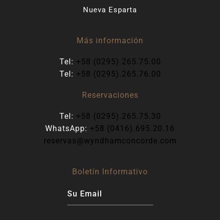
Nueva Esparta
Más información
Tel:
+58 (0295).265.75.00
Tel:
+58 (0295).265.76.00
Reservaciones
Tel:
+58 (0295).265.75.30
WhatsApp:
+58 (0416).695.20.16
reservas@wyndhamconcorde.com
Boletín Informativo