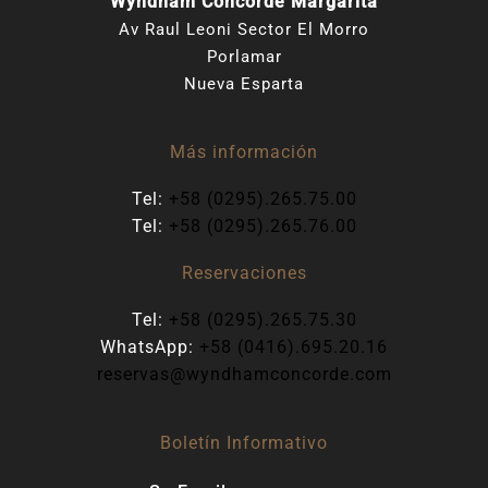
Wyndham Concorde Margarita
Av Raul Leoni Sector El Morro
Porlamar
Nueva Esparta
Más información
Tel:
+58 (0295).265.75.00
Tel:
+58 (0295).265.76.00
Reservaciones
Tel:
+58 (0295).265.75.30
WhatsApp:
+58 (0416).695.20.16
reservas@wyndhamconcorde.com
Boletín Informativo