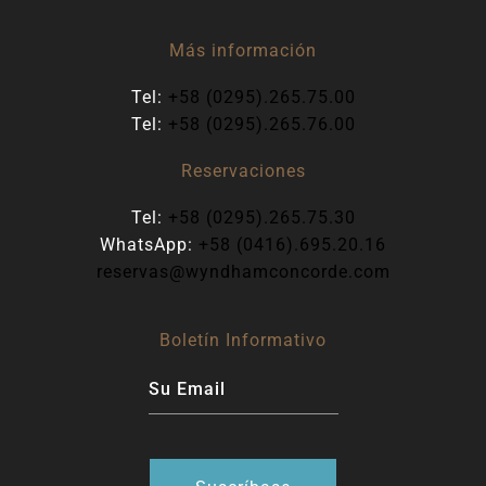
Más información
Tel:
+58 (0295).265.75.00
Tel:
+58 (0295).265.76.00
Reservaciones
Tel:
+58 (0295).265.75.30
WhatsApp:
+58 (0416).695.20.16
reservas@wyndhamconcorde.com
Boletín Informativo