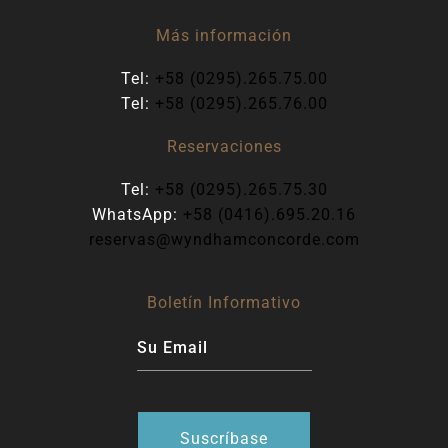
Más información
Tel:
+58 (0295).265.75.00
Tel:
+58 (0295).265.76.00
Reservaciones
Tel:
+58 (0295).265.75.30
WhatsApp:
+58 (0416).695.20.16
reservas@wyndhamconcorde.com
Boletín Informativo