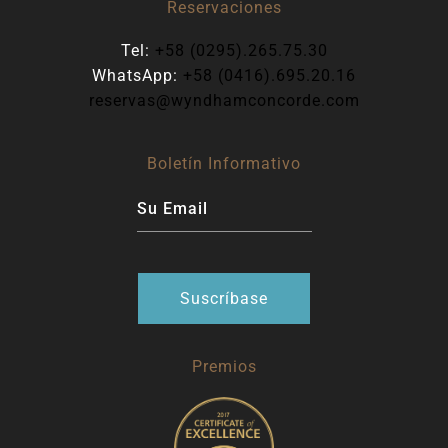
Reservaciones
Tel:
+58 (0295).265.75.30
WhatsApp:
+58 (0416).695.20.16
reservas@wyndhamconcorde.com
Boletín Informativo
Premios