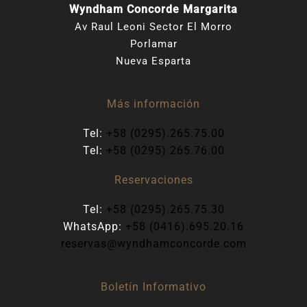
Wyndham Concorde Margarita
Av Raul Leoni Sector El Morro
Porlamar
Nueva Esparta
Más información
Tel:
+58 (0295).265.75.00
Tel:
+58 (0295).265.76.00
Reservaciones
Tel:
+58 (0295).265.75.30
WhatsApp:
+58 (0416).695.20.16
reservas@wyndhamconcorde.com
Boletín Informativo