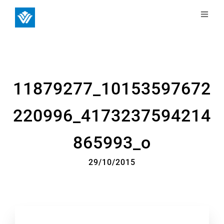
11879277_10153597672
220996_4173237594214
865993_o
29/10/2015