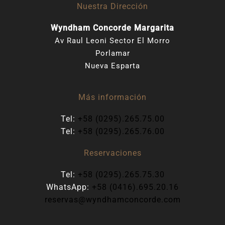
Nuestra Dirección
Wyndham Concorde Margarita
Av Raul Leoni Sector El Morro
Porlamar
Nueva Esparta
Más información
Tel:
+58 (0295).265.75.00
Tel:
+58 (0295).265.76.00
Reservaciones
Tel:
+58 (0295).265.75.30
WhatsApp:
+58 (0416).695.20.16
reservas@wyndhamconcorde.com