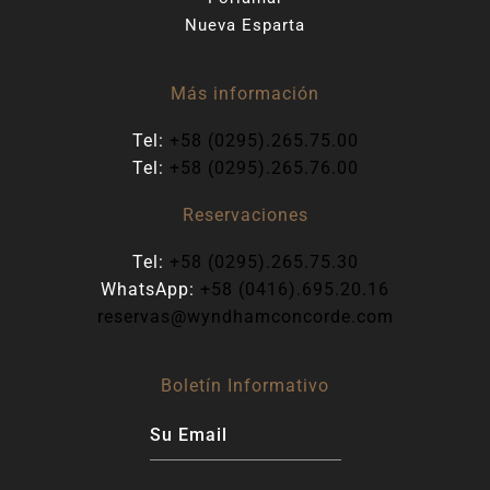
Nueva Esparta
Más información
Tel:
+58 (0295).265.75.00
Tel:
+58 (0295).265.76.00
Reservaciones
Tel:
+58 (0295).265.75.30
WhatsApp:
+58 (0416).695.20.16
reservas@wyndhamconcorde.com
Boletín Informativo