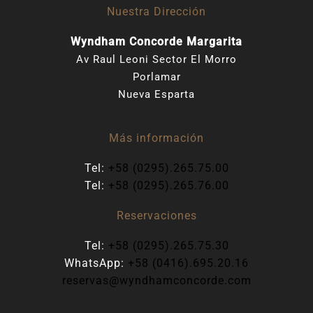
Nuestra Dirección
Wyndham Concorde Margarita
Av Raul Leoni Sector El Morro
Porlamar
Nueva Esparta
Más información
Tel:
+58 (0295).265.75.00
Tel:
+58 (0295).265.76.00
Reservaciones
Tel:
+58 (0295).265.75.30
WhatsApp:
+58 (0416).695.20.16
reservas@wyndhamconcorde.com